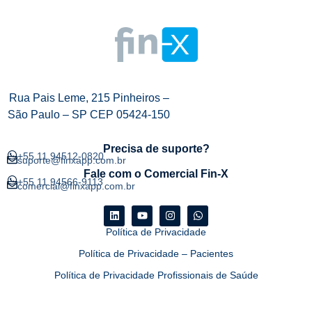
Rua Pais Leme, 215 Pinheiros –
São Paulo – SP CEP 05424-150
Precisa de suporte?
+55 11 94512-0820
suporte@finxapp.com.br
Fale com o Comercial Fin-X
+55 11 94566-9113
comercial@finxapp.com.br
Política de Privacidade
Política de Privacidade – Pacientes
Política de Privacidade Profissionais de Saúde